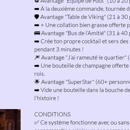
⚽ Avantage "Équipe de Foot" (10 à 20
➡️ À la deuxième commande, tournée de
🛡️ Avantage "Table de Viking" (21 à 30
➡️ + Une collation bien grasse offerte p
🚌 Avantage "Bus de l’Amitié" (31 à 40
➡️ Crée ton propre cocktail et sers des
pendant 3 minutes !
🎆 Avantage "J’ai rameuté le quartier"
➡️ Une bouteille de champagne offerte
rois.
🌟 Avantage "SuperStar" (60+ personn
➡️ Vide une bouteille dans la bouche d
l’histoire !
CONDITIONS
✅ Ce système fonctionne avec ou sans