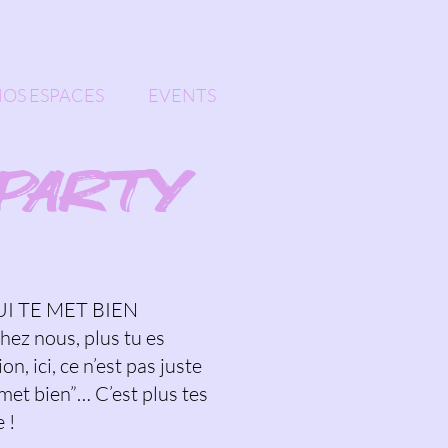
OS ESPACES
EVENTS
 PARTY
I TE MET BIEN
hez nous, plus tu es
n, ici, ce n’est pas juste
met bien”… C’est plus tes
 !