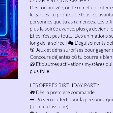
COMMENT ÇA MARCHE ?
Dès ton arrivée, on te remet un Totem s
le gardes, tu profites de tous les avan
personnes que tu as ramenées. Les off
plus la soirée avance, plus ça devient fo
Et ce n’est pas tout… Des animations su
long de la soirée : 🎭 Déguisements dél
🎯 Jeux et défis surprises pour gagner
Concours déjantés où tu pourrais bien d
🎁 Et d’autres activations mystères qui
plus folle !
LES OFFRES BIRTHDAY PARTY
🎁 Dès la première commande
➡️ Un verre offert pour la personne qui
(format classique).